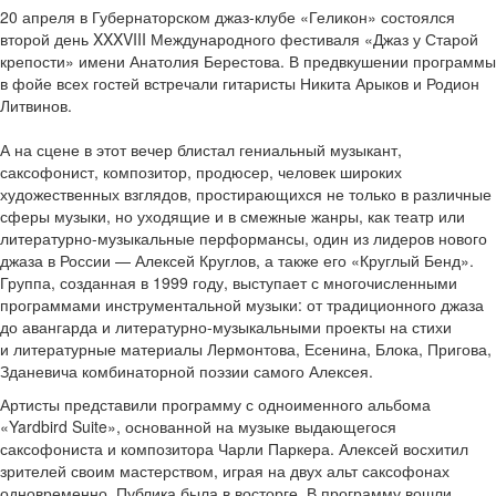
20 апреля в Губернаторском джаз-клубе «Геликон» состоялся
второй день XXXVIII Международного фестиваля «Джаз у Старой
крепости» имени Анатолия Берестова. В предвкушении программы
в фойе всех гостей встречали гитаристы Никита Арыков и Родион
Литвинов.
А на сцене в этот вечер блистал гениальный музыкант,
саксофонист, композитор, продюсер, человек широких
художественных взглядов, простирающихся не только в различные
сферы музыки, но уходящие и в смежные жанры, как театр или
литературно-музыкальные перформансы, один из лидеров нового
джаза в России — Алексей Круглов, а также его «Круглый Бенд».
Группа, созданная в 1999 году, выступает с многочисленными
программами инструментальной музыки: от традиционного джаза
до авангарда и литературно-музыкальными проекты на стихи
и литературные материалы Лермонтова, Есенина, Блока, Пригова,
Зданевича комбинаторной поэзии самого Алексея.
Артисты представили программу с одноименного альбома
«Yardbird Suite», основанной на музыке выдающегося
саксофониста и композитора Чарли Паркера. Алексей восхитил
зрителей своим мастерством, играя на двух альт саксофонах
одновременно. Публика была в восторге. В программу вошли