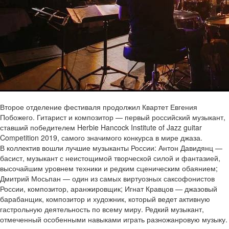
Второе отделение фестиваля продолжил Квартет Евгения
Побожего. Гитарист и композитор — первый российский музыкант,
ставший победителем Herbie Hancock Institute of Jazz guitar
Competition 2019, самого значимого конкурса в мире джаза.
В коллектив вошли лучшие музыканты России: Антон Давидянц —
басист, музыкант с неистощимой творческой силой и фантазией,
высочайшим уровнем техники и редким сценическим обаянием;
Дмитрий Мосьпан — один из самых виртуозных саксофонистов
России, композитор, аранжировщик; Игнат Кравцов — джазовый
барабанщик, композитор и художник, который ведет активную
гастрольную деятельность по всему миру. Редкий музыкант,
отмеченный особенными навыками играть разножанровую музыку.