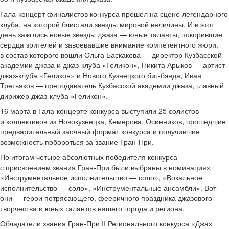
Гала-концерт финалистов конкурса прошел на сцене легендарного
клуба, на которой блистали звезды мировой величины.
И в этот
день зажглись новые звезды джаза — юные таланты, покорившие
сердца зрителей и завоевавшие внимание компетентного жюри,
в состав которого вошли Ольга Баскакова — директор Кузбасской
академии джаза и джаз-клуба «Геликон», Никита Арыков — артист
джаз-клуба «Геликон» и Нового Кузнецкого биг-бэнда, Иван
Третьяков — преподаватель Кузбасской академии джаза, главный
дирижер джаз-клуба «Геликон».
16 марта в Гала-концерте конкурса выступили 25 солистов
и коллективов из Новокузнецка, Кемерова, Осинников, прошедшие
предварительный заочный формат конкурса и получившие
возможность побороться за звание Гран-При.
По итогам четыре абсолютных победителя конкурса
с присвоением звания Гран-При были выбраны в номинациях
«Инструментальное исполнительство — соло», «Вокальное
исполнительство — соло», «Инструментальные ансамбли». Вот
они — герои потрясающего, фееричного праздника джазового
творчества и юных талантов нашего города и региона.
Обладатели звания Гран-При II Регионального конкурса «Джаз