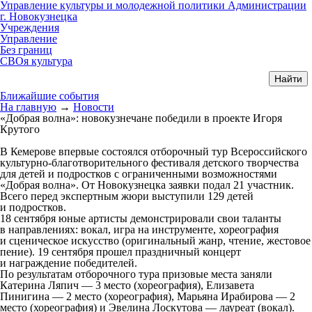
Управление культуры и молодежной политики Администрации
г. Новокузнецка
Учреждения
Управление
Без границ
СВОя культура
Ближайшие события
На главную
→
Новости
«Добрая волна»: новокузнечане победили в проекте Игоря
Крутого
В Кемерове впервые состоялся отборочный тур Всероссийского
культурно-благотворительного фестиваля детского творчества
для детей и подростков с ограниченными возможностями
«Добрая волна». От Новокузнецка заявки подал 21 участник.
Всего перед экспертным жюри выступили 129 детей
и подростков.
18 сентября юные артисты демонстрировали свои таланты
в направлениях: вокал, игра на инструменте, хореография
и сценическое искусство (оригинальный жанр, чтение, жестовое
пение). 19 сентября прошел праздничный концерт
и награждение победителей.
По результатам отборочного тура призовые места заняли
Катерина Ляпич — 3 место (хореография), Елизавета
Пинигина — 2 место (хореография), Марьяна Ирабирова — 2
место (хореография) и Эвелина Лоскутова — лауреат (вокал).