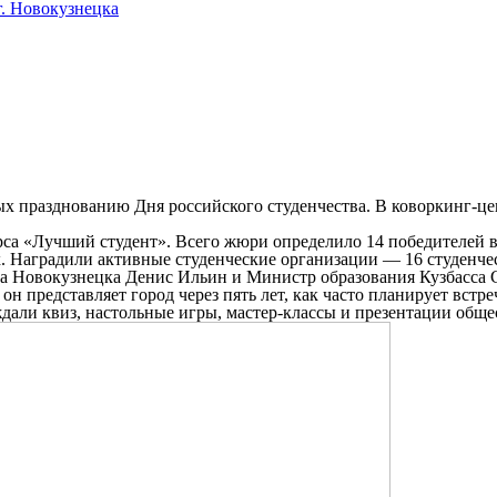
. Новокузнецка
х празднованию Дня российского студенчества. В коворкинг-це
рса «Лучший студент». Всего жюри определило 14 победителей 
их. Наградили активные студенческие организации — 16 студенч
да Новокузнецка Денис Ильин и Министр образования Кузбасса 
 он представляет город через пять лет, как часто планирует вст
ждали квиз, настольные игры, мастер-классы и презентации общ