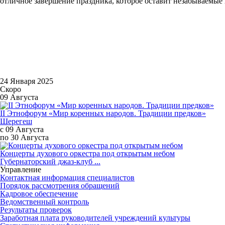
отличное завершение праздника, которое оставит незабываемые 
24 Января 2025
Скоро
09 Августа
II Этнофорум «Мир коренных народов. Традиции предков»
Шерегеш
с 09 Августа
по 30 Августа
Концерты духового оркестра под открытым небом
Губернаторский джаз-клуб ...
Управление
Контактная информация специалистов
Порядок рассмотрения обращений
Кадровое обеспечение
Ведомственный контроль
Результаты проверок
Заработная плата руководителей учреждений культуры