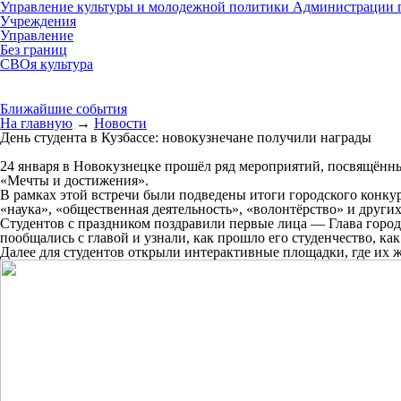
Управление культуры и молодежной политики Администрации г
Учреждения
Управление
Без границ
СВОя культура
Ближайшие события
На главную
→
Новости
День студента в Кузбассе: новокузнечане получили награды
24 января в Новокузнецке прошёл ряд мероприятий, посвящённы
«Мечты и достижения».
В рамках этой встречи были подведены итоги городского конку
«наука», «общественная деятельность», «волонтёрство» и друг
Студентов с праздником поздравили первые лица — Глава горо
пообщались с главой и узнали, как прошло его студенчество, как
Далее для студентов открыли интерактивные площадки, где их 