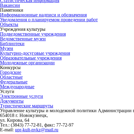
Статистическая информация
Вакансии
Памятники
Информационные надписи и обозначения
Уведомления о планируемом проведении работ
Объекты
Учреждения культуры
Подведомственные учреждения
Ведомственные музеи
Библиотеки
Музеи
Культурно-досуговые учреждения
Образовательные учреждения
Молодежные организации
Конкурсы
Городские
Областные
Федеральные
Международные
Услуги
Электронные услуги
Документы
Туристические маршруты
Управление культуры и молодежной политики Администрации г
654018 г. Новокузнецк,
ул. Кирова, 64
Тел.: (3843)
77-72-81
, факс:
77-72-97
E-mail:
upr-kult-nvkz@mail.ru