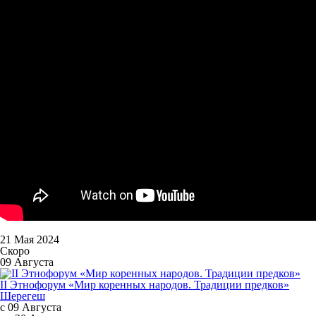
21 Мая 2024
Скоро
09 Августа
II Этнофорум «Мир коренных народов. Традиции предков»
Шерегеш
с 09 Августа