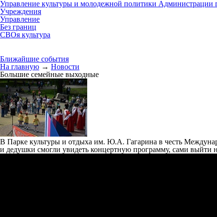
Управление культуры и молодежной политики Администрации г
Учреждения
Управление
Без границ
СВОя культура
Ближайшие события
На главную
→
Новости
Большие семейные выходные
В Парке культуры и отдыха им. Ю.А. Гагарина в честь Междунар
и дедушки смогли увидеть концертную программу, сами выйти на