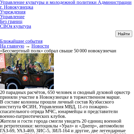
Управление культуры и молодежной политики Администрации
г. Новокузнецка
Учреждения
Управление
Без границ
СВОя культура
Ближайшие события
На главную
→
Новости
«Бессмертный полк» собрал свыше 50 000 новокузнечан
20 парадных расчётов, 650 человек и сводный духовой оркестр
приняли участие в Новокузнецке в торжественном марше.
В составе колонны прошли личный состав Кузбасского
института ФСИН, Управления МВД, 11-го пожарно-
спасательного отряда МЧС, юнармейцы и представители
военно-патриотических клубов.
Жители и гости города смогли увидеть 20 единиц военной
и ретротехники: мотоциклы «Урал» и «Днепр», автомобили
ГАЗ-69, УАЗ-469, ЗИС-5, ЗИЛ-164 и другие, две легендарные