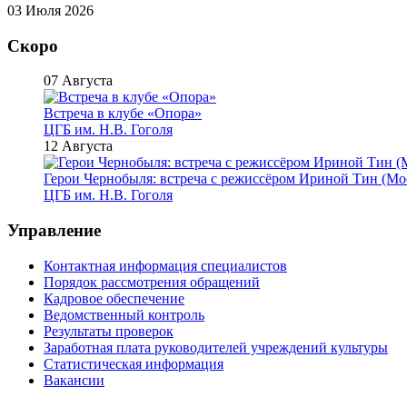
03 Июля 2026
Скоро
07 Августа
Встреча в клубе «Опора»
ЦГБ им. Н.В. Гоголя
12 Августа
Герои Чернобыля: встреча с режиссёром Ириной Тин (Мо
ЦГБ им. Н.В. Гоголя
Управление
Контактная информация специалистов
Порядок рассмотрения обращений
Кадровое обеспечение
Ведомственный контроль
Результаты проверок
Заработная плата руководителей учреждений культуры
Статистическая информация
Вакансии