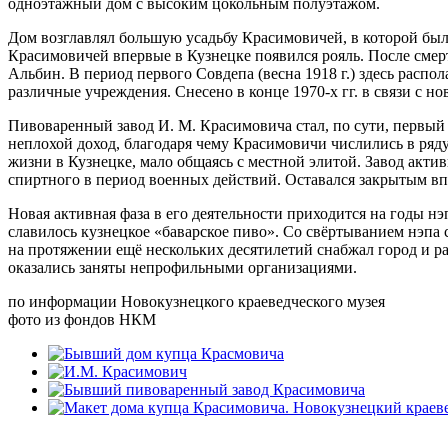
одноэтажный дом с высоким цокольным полуэтажом.
Дом возглавлял большую усадьбу Красимовичей, в которой был 
Красимовичей впервые в Кузнецке появился рояль. После смер
Альбин. В период первого Совдепа (весна 1918 г.) здесь расп
различные учреждения. Снесено в конце 1970-х гг. в связи с н
Пивоваренный завод И. М. Красимовича стал, по сути, первый
неплохой доход, благодаря чему Красимовичи числились в ряд
жизни в Кузнецке, мало общаясь с местной элитой. Завод акти
спиртного в период военных действий. Оставался закрытым впл
Новая активная фаза в его деятельности приходится на годы н
славилось кузнецкое «баварское пиво». Со свёртыванием нэпа 
на протяжении ещё нескольких десятилетий снабжал город и ра
оказались заняты непрофильными организациями.
по информации Новокузнецкого краеведческого музея
фото из фондов НКМ