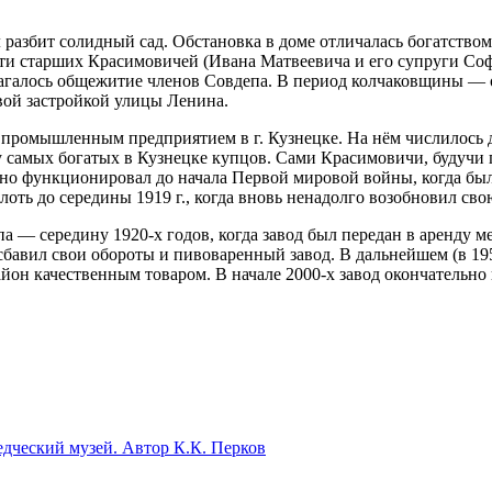
разбит солидный сад. Обстановка в доме отличалась богатством
ти старших Красимовичей (Ивана Матвеевича и его супруги Соф
олагалось общежитие членов Совдепа. В период колчаковщины — 
овой застройкой улицы Ленина.
 промышленным предприятием в г. Кузнецке. На нём числилось 
у самых богатых в Кузнецке купцов. Сами Красимовичи, будучи 
вно функционировал до начала Первой мировой войны, когда был
оть до середины 1919 г., когда вновь ненадолго возобновил сво
эпа — середину 1920-х годов, когда завод был передан в аренду
сбавил свои обороты и пивоваренный завод. В дальнейшем (в 195
йон качественным товаром. В начале 2000-х завод окончательно