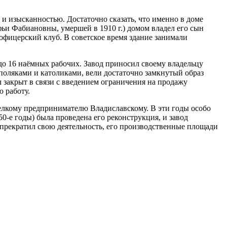
 и изысканностью. Достаточно сказать, что именно в доме
ьи Фабиановны, умершей в 1910 г.) домом владел его сын
офицерский клуб. В советское время здание занимали
до 16 наёмных рабочих. Завод приносил своему владельцу
поляками и католиками, вели достаточно замкнутый образ
 закрыт в связи с введением ограничения на продажу
ю работу.
 мелкому предпринимателю Владиславскому. В эти годы особо
0-е годы) была проведена его реконструкция, и завод
 прекратил свою деятельность, его производственные площади