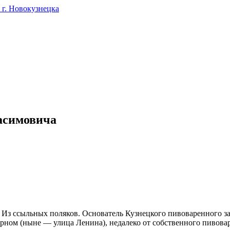
г. Новокузнецка
асимовича
з ссыльных поляков. Основатель Кузнецкого пивоваренного заво
арном (ныне — улица Ленина), недалеко от собственного пивовар