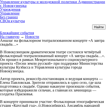
Управление культуры и молодежной политики Администрации
г. Новокузнецка
Учреждения
Управление
Без границ
СВОя культура
Ближайшие события
На главную
→
Новости
Аншлаг на фольклорном театрализованном концерте «А завтра
свадьба…»
В Новокузнецком драматическом театре состоялся четвёртый
фольклорный театрализованный концерт «А завтра свадьба…».
Он прошел в рамках Межрегионального социокультурного
проекта «Песни земли русской» при поддержке Министерства
культуры Кузбасса и Управления культуры города
Новокузнецка.
Автор проекта, режиссёр-постановщик и ведущая концерта —
Елена Павловская. Зрители отправились в одно село, где шла
подготовка к свадьбе. Однако накануне произошли события,
которые взбудоражили сельчан, а главная их зачинщица —
солдатка Прасковья.
В концерте принимали участие: Фольклорная этнографическая
студия «Круглый год», (г.Новосибирск), Ансамбль народной