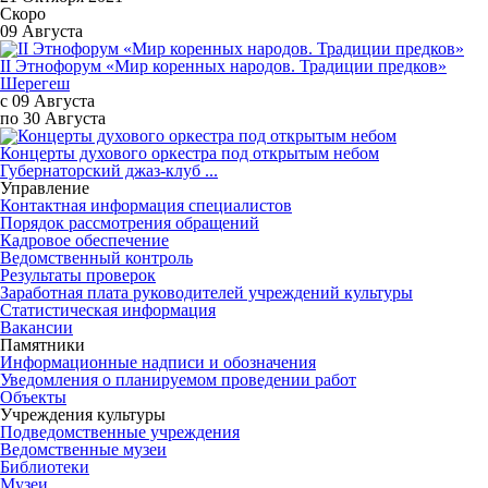
Скоро
09 Августа
II Этнофорум «Мир коренных народов. Традиции предков»
Шерегеш
с 09 Августа
по 30 Августа
Концерты духового оркестра под открытым небом
Губернаторский джаз-клуб ...
Управление
Контактная информация специалистов
Порядок рассмотрения обращений
Кадровое обеспечение
Ведомственный контроль
Результаты проверок
Заработная плата руководителей учреждений культуры
Статистическая информация
Вакансии
Памятники
Информационные надписи и обозначения
Уведомления о планируемом проведении работ
Объекты
Учреждения культуры
Подведомственные учреждения
Ведомственные музеи
Библиотеки
Музеи