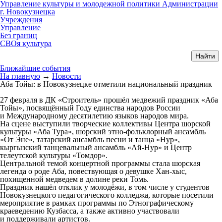
Управление культуры и молодежной политики Администрации
г. Новокузнецка
Учреждения
Управление
Без границ
СВОя культура
Ближайшие события
На главную
→
Новости
Аба Тойы: в Новокузнецке отметили национальный праздник
27 февраля в ДК «Строитель» прошёл медвежий праздник «Аба
Тойы», посвящённый Году единства народов России
и Международному десятилетию языков народов мира.
На сцене выступили творческие коллективы Центра шорской
культуры «Аба Тура», шорский этно-фольклорный ансамбль
«От Эне», татарский ансамбль песни и танца «Нур»,
кыргызский танцевальный ансамбль «Ай-Нур» и Центр
телеутской культуры «Томдор».
Центральной темой концертной программы стала шорская
легенда о роде Аба, повествующая о девушке Хан-хыс,
похищенной медведем в долине реки Томь.
Праздник нашёл отклик у молодёжи, в том числе у студентов
Новокузнецкого педагогического колледжа, которые посетили
мероприятие в рамках программы по Этнографическому
краеведению Кузбасса, а также активно участвовали
и поддерживали артистов.