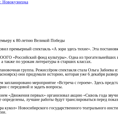
. Новокузнецка
ремьеру к 80-летию Великой Победы
вил премьерный спектакль «А зори здесь тихие». Эта постановка
а ООГО «Российский фонд культуры». Одна из трогательнейших 
 а также по урокам литературы в старших классах.
становочная группа. Режиссёром спектакля стала Ольга Забоева
оярск) они придумали историю, которая уже 6 декабря развернё
лем запланировано мероприятие «Встреча с героем». Здесь пред
ии с передовой и задать вопросы.
нием «Движения первых» организовал акцию «Сквозь года звучи
определены, лучшие работы будут транслироваться перед показа
ра кукол» Новосибирского государственного театрального инст
сии.