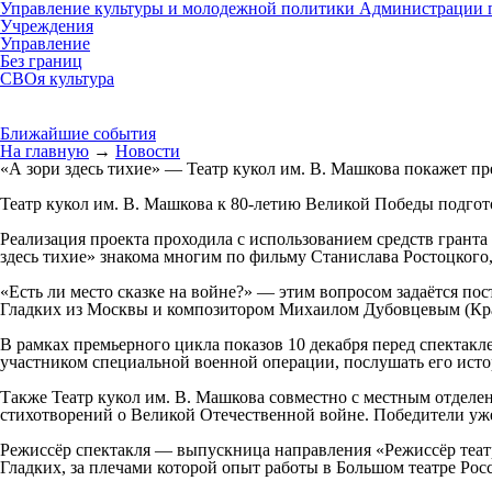
Управление культуры и молодежной политики Администрации г
Учреждения
Управление
Без границ
СВОя культура
Ближайшие события
На главную
→
Новости
«А зори здесь тихие» — Театр кукол им. В. Машкова покажет п
Театр кукол им. В. Машкова к 80-летию Великой Победы подгото
Реализация проекта проходила с использованием средств грант
здесь тихие» знакома многим по фильму Станислава Ростоцкого,
«Есть ли место сказке на войне?» — этим вопросом задаётся по
Гладких из Москвы и композитором Михаилом Дубовцевым (Красн
В рамках премьерного цикла показов 10 декабря перед спектак
участником специальной военной операции, послушать его истор
Также Театр кукол им. В. Машкова совместно с местным отделе
стихотворений о Великой Отечественной войне. Победители уже 
Режиссёр спектакля — выпускница направления «Режиссёр теат
Гладких, за плечами которой опыт работы в Большом театре Рос