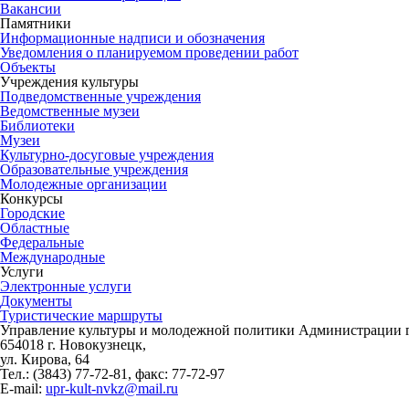
Вакансии
Памятники
Информационные надписи и обозначения
Уведомления о планируемом проведении работ
Объекты
Учреждения культуры
Подведомственные учреждения
Ведомственные музеи
Библиотеки
Музеи
Культурно-досуговые учреждения
Образовательные учреждения
Молодежные организации
Конкурсы
Городские
Областные
Федеральные
Международные
Услуги
Электронные услуги
Документы
Туристические маршруты
Управление культуры и молодежной политики Администрации г
654018 г. Новокузнецк,
ул. Кирова, 64
Тел.: (3843)
77-72-81
, факс:
77-72-97
E-mail:
upr-kult-nvkz@mail.ru