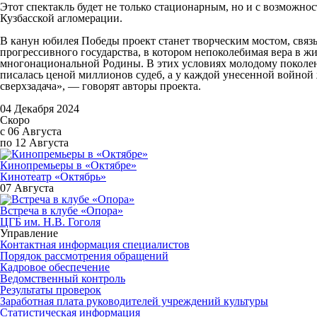
Этот спектакль будет не только стационарным, но и с возможно
Кузбасской агломерации.
В канун юбилея Победы проект станет творческим мостом, свя
прогрессивного государства, в котором непоколебимая вера в ж
многонациональной Родины. В этих условиях молодому поколен
писалась ценой миллионов судеб, а у каждой унесенной войной
сверхзадача», — говорят авторы проекта.
04 Декабря 2024
Скоро
с 06 Августа
по 12 Августа
Кинопремьеры в «Октябре»
Кинотеатр «Октябрь»
07 Августа
Встреча в клубе «Опора»
ЦГБ им. Н.В. Гоголя
Управление
Контактная информация специалистов
Порядок рассмотрения обращений
Кадровое обеспечение
Ведомственный контроль
Результаты проверок
Заработная плата руководителей учреждений культуры
Статистическая информация