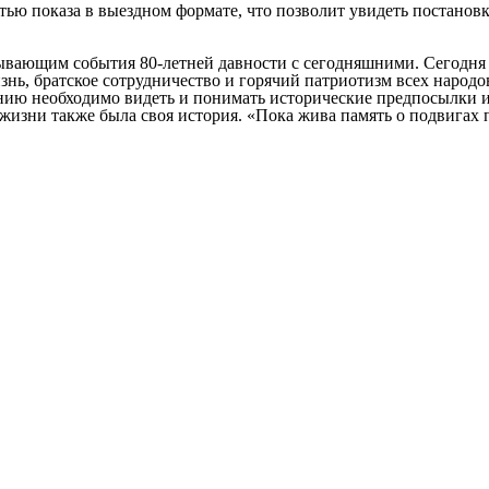
стью показа в выездном формате, что позволит увидеть постано
зывающим события 80-летней давности с сегодняшними. Сегодн
изнь, братское сотрудничество и горячий патриотизм всех наро
ию необходимо видеть и понимать исторические предпосылки и
 жизни также была своя история. «Пока жива память о подвигах