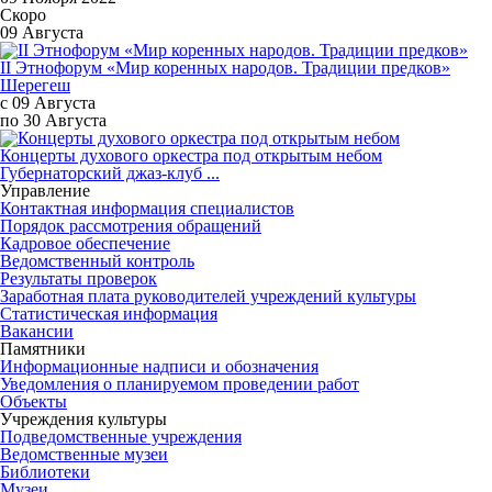
Скоро
09 Августа
II Этнофорум «Мир коренных народов. Традиции предков»
Шерегеш
с 09 Августа
по 30 Августа
Концерты духового оркестра под открытым небом
Губернаторский джаз-клуб ...
Управление
Контактная информация специалистов
Порядок рассмотрения обращений
Кадровое обеспечение
Ведомственный контроль
Результаты проверок
Заработная плата руководителей учреждений культуры
Статистическая информация
Вакансии
Памятники
Информационные надписи и обозначения
Уведомления о планируемом проведении работ
Объекты
Учреждения культуры
Подведомственные учреждения
Ведомственные музеи
Библиотеки
Музеи