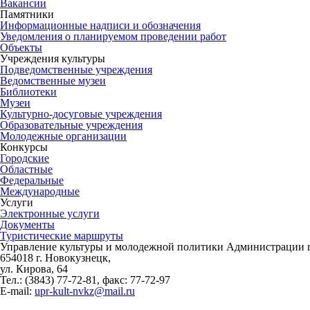
Вакансии
Памятники
Информационные надписи и обозначения
Уведомления о планируемом проведении работ
Объекты
Учреждения культуры
Подведомственные учреждения
Ведомственные музеи
Библиотеки
Музеи
Культурно-досуговые учреждения
Образовательные учреждения
Молодежные организации
Конкурсы
Городские
Областные
Федеральные
Международные
Услуги
Электронные услуги
Документы
Туристические маршруты
Управление культуры и молодежной политики Администрации г
654018 г. Новокузнецк,
ул. Кирова, 64
Тел.: (3843)
77-72-81
, факс:
77-72-97
E-mail:
upr-kult-nvkz@mail.ru