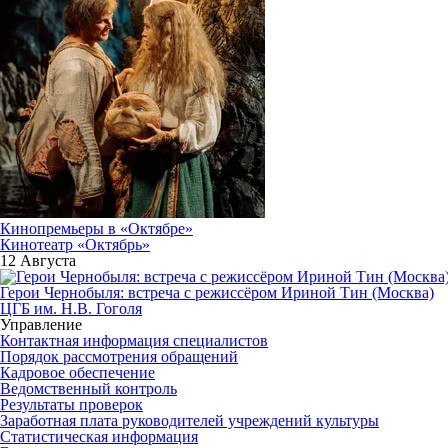
Кинопремьеры в «Октябре»
Кинотеатр «Октябрь»
12 Августа
Герои Чернобыля: встреча с режиссёром Ириной Тин (Москва)
ЦГБ им. Н.В. Гоголя
Управление
Контактная информация специалистов
Порядок рассмотрения обращений
Кадровое обеспечение
Ведомственный контроль
Результаты проверок
Заработная плата руководителей учреждений культуры
Статистическая информация