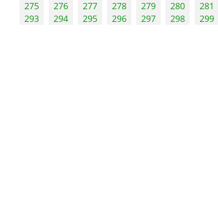
275
276
277
278
279
280
281
293
294
295
296
297
298
299
Управление
Памятники
Контактная информация
Информационные надпис
специалистов
обозначения
Порядок рассмотрения
Уведомления о планируе
обращений
проведении работ
Кадровое обеспечение
Объекты
Ведомственный контроль
Результаты проверок