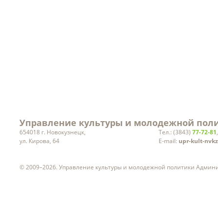
Заработная плата
руководителей учреждений
культуры
Статистическая информация
Вакансии
Управление культуры и молодежной поли
654018 г. Новокузнецк,
Тел.: (3843)
77-72-81
ул. Кирова, 64
E-mail:
upr-kult-nvk
© 2009–2026. Управление культуры и молодежной политики Админ
ч