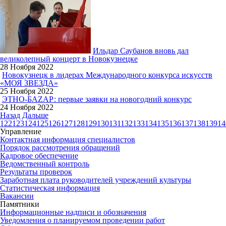
Ильдар Саубанов вновь дал
великолепный концерт в Новокузнецке
28 Ноября 2022
Новокузнецк в лидерах Международного конкурса искусств
«МОЯ ЗВЕЗДА»
25 Ноября 2022
ЭТНО-БАZАР: первые заявки на новогодний конкурс
24 Ноября 2022
Назад
Дальше
122
123
124
125
126
127
128
129
130
131
132
133
134
135
136
137
138
139
14
Управление
Контактная информация специалистов
Порядок рассмотрения обращений
Кадровое обеспечение
Ведомственный контроль
Результаты проверок
Заработная плата руководителей учреждений культуры
Статистическая информация
Вакансии
Памятники
Информационные надписи и обозначения
Уведомления о планируемом проведении работ