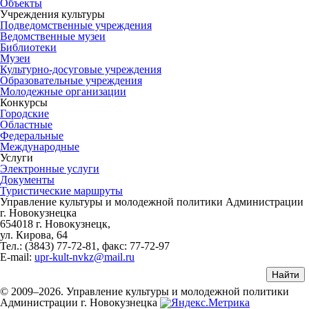
Объекты
Учреждения культуры
Подведомственные учреждения
Ведомственные музеи
Библиотеки
Музеи
Культурно-досуговые учреждения
Образовательные учреждения
Молодежные организации
Конкурсы
Городские
Областные
Федеральные
Международные
Услуги
Электронные услуги
Документы
Туристические маршруты
Управление культуры и молодежной политики Администрации
г. Новокузнецка
654018 г. Новокузнецк,
ул. Кирова, 64
Тел.: (3843)
77-72-81
, факс:
77-72-97
E-mail:
upr-kult-nvkz@mail.ru
© 2009–2026. Управление культуры и молодежной политики
Администрации г. Новокузнецка