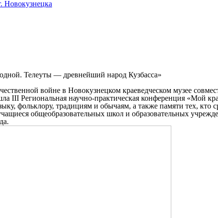
. Новокузнецка
родной. Телеуты — древнейший народ Кузбасса»
течественной войне в Новокузнецком краеведческом музее совм
ла III Региональная научно-практическая конференция «Мой кр
ку, фольклору, традициям и обычаям, а также памяти тех, кто 
учащиеся общеобразовательных школ и образовательных учрежде
да.